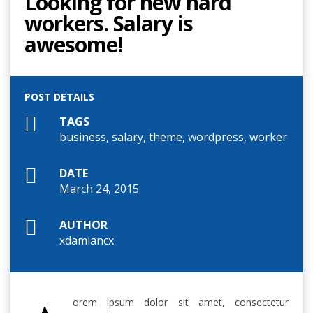
Looking for new hard
workers. Salary is
awesome!
POST DETAILS
TAGS
business
,
salary
,
theme
,
wordpress
,
worker
DATE
March 24, 2015
AUTHOR
xdamiancx
orem ipsum dolor sit amet, consectetur