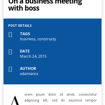
On a business meeting
with boss
POST DETAILS
TAGS
business
,
constructy
DATE
March 24, 2015
AUTHOR
xdamiancx
A
orem ipsum dolor sit amet, consectetur
adipiscing elit, sed do eiusmod tempor